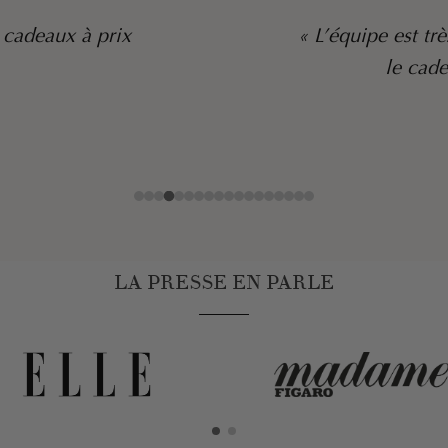
 le bijou est très beau,
« Toujours a
 son effet ! »
et le service
y
LA PRESSE EN PARLE