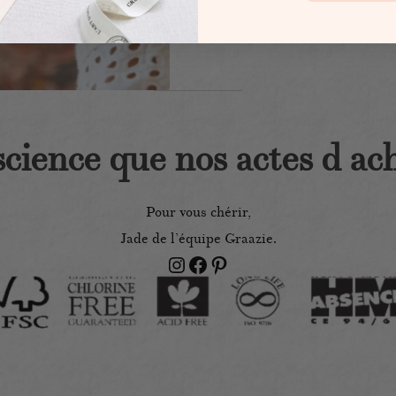
cience que nos actes d ac
Pour vous chérir,
Jade de l’équipe Graazie.
Instagram
Facebook
Pinterest