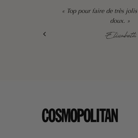
 à prix
« L’équipe est très sympa,
le cadeau a fait
Em