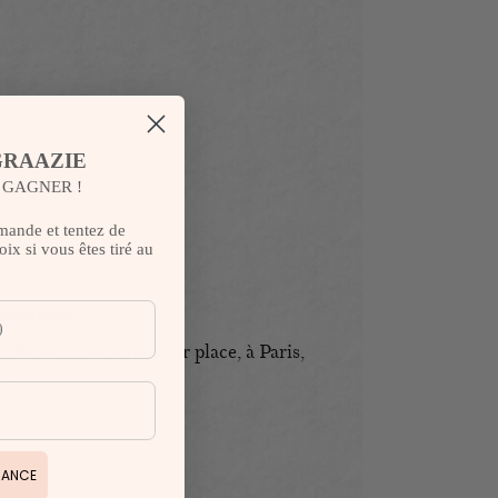
GRAAZIE
T GAGNER !
mande et tentez de
ix si vous êtes tiré au
pédition :
des sont préparées sur place, à Paris,
E.
HANCE