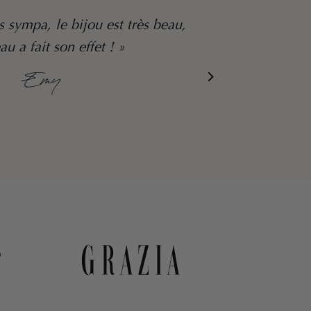
u top, je suis folle de vos créations
 client est génial ! Un vrai bonheur à
chaque commande ! »
Christelle