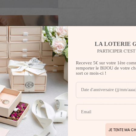
LA LOTERIE 
PARTICIPER C'ES
Recevez 5€ sur votre 1ère com
remporter le BIJOU de votre cho
sort ce mois-ci !
De l’emballage à l’ex
L’intégralité des comman
dans le Studio GRAAZI
JE TENTE MA C