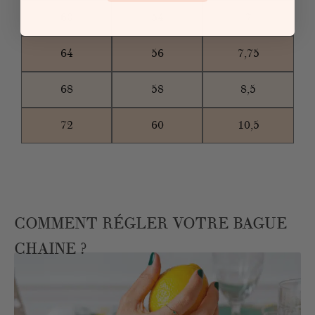
60
54
7
64
56
7,75
68
58
8,5
72
60
10,5
COMMENT RÉGLER VOTRE BAGUE
CHAINE ?