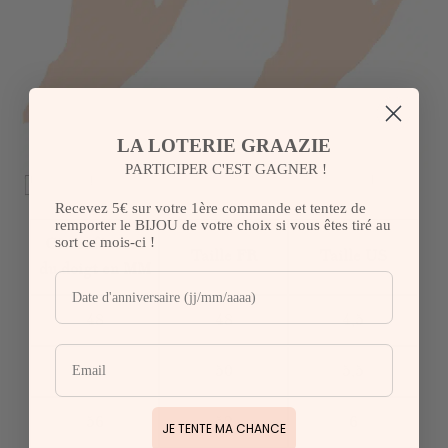
LA LOTERIE GRAAZIE
PARTICIPER C'EST GAGNER !
Recevez 5€ sur votre 1ère commande et tentez de
remporter le BIJOU de votre choix si vous êtes tiré au
sort ce mois-ci !
Circonférence
Taille FR
Taille US
du doigt en MM
48
48
4,5
52
50
5,5
56
52
6
JE TENTE MA CHANCE