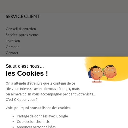
SERVICE CLIENT
Conseil d'entretien
Service après vente
Livraison
Garantie
Contact
A PROPOS
Salut c'est nous...
Mon compte
les Cookies !
CGV
On a attendu d'être sûrs que le contenu de ce
CGU
site vous intéresse avant de vous déranger, mais
Politique de confidentialité et de cookies
on aimerait bien vous accompagner pendant votre visite...
Mentions légales
C'est OK pour vous ?
Guide des tailles bagues
Guide des tailles colliers
Voici pourquoi nous utilisons des cookies.
Partage de données avec Google
Cookies fonctionnels
SUIVEZ-NOUS
Annonces personnalisées