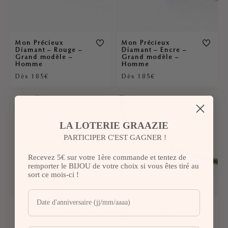
Mon Précieux
Mon Précieux
Diamant – Rouge –
Diamant – Encre –
Grand modèle –
Grand modèle –
Homme
Homme
Dès 185€
Dès 185€
LA LOTERIE GRAAZIE
PARTICIPER C'EST GAGNER !
Recevez 5€ sur votre 1ère commande et tentez de
remporter le BIJOU de votre choix si vous êtes tiré au
sort ce mois-ci !
Mon Précieux
Mon Précieux
Diamant – Bleu Gris
Diamant – Kaki –
– Grand modèle –
Grand modèle –