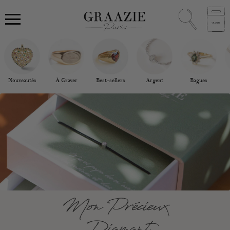
Nouveautés
À Graver
Best-sellers
Argent
Bagues
Mon Précieux