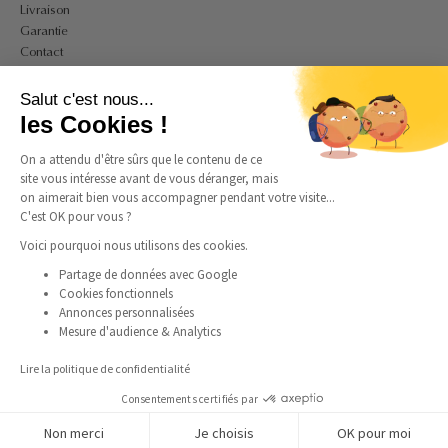
Livraison
Garantie
Contact
A PROPOS
Salut c'est nous...
Mon compte
les Cookies !
CGV
On a attendu d'être sûrs que le contenu de ce
CGU
site vous intéresse avant de vous déranger, mais
Politique de confidentialité et de cookies
on aimerait bien vous accompagner pendant votre visite...
Mentions légales
C'est OK pour vous ?
Guide des tailles bagues
Guide des tailles colliers
Voici pourquoi nous utilisons des cookies.
Partage de données avec Google
Cookies fonctionnels
SUIVEZ-NOUS
Annonces personnalisées
Mesure d'audience & Analytics
Instagram
Facebook
Pinterest
TikTok
Lire la politique de confidentialité
Consentements certifiés par
Non merci
Je choisis
OK pour moi