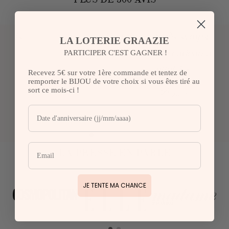
« L’équipe est très sympa, le bijou
LA LOTERIE GRAAZIE
est très beau, le cadeau a fait son
PARTICIPER C'EST GAGNER !
effet ! »
Recevez 5€ sur votre 1ère commande et tentez de
remporter le BIJOU de votre choix si vous êtes tiré au
Emy
sort ce mois-ci !
LA PRESSE EN PARLE
JE TENTE MA CHANCE