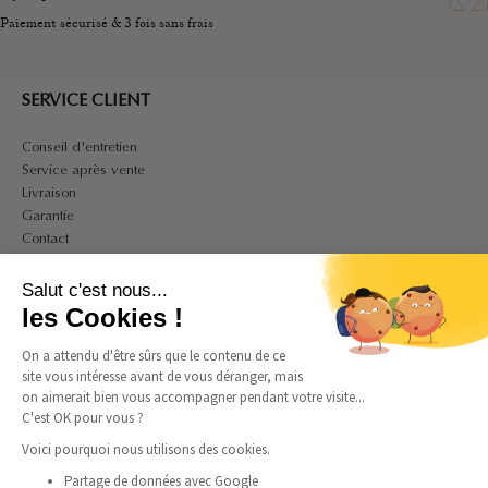
Paiement sécurisé & 3 fois sans frais
SERVICE CLIENT
Conseil d'entretien
Service après vente
Livraison
Garantie
Contact
A PROPOS
Salut c'est nous...
Mon compte
les Cookies !
CGV
On a attendu d'être sûrs que le contenu de ce
CGU
site vous intéresse avant de vous déranger, mais
Politique de confidentialité et de cookies
on aimerait bien vous accompagner pendant votre visite...
Mentions légales
C'est OK pour vous ?
Guide des tailles bagues
Guide des tailles colliers
Voici pourquoi nous utilisons des cookies.
Partage de données avec Google