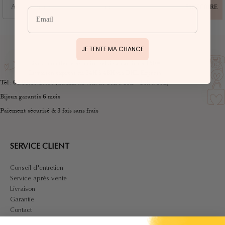
S'INSCRIRE
JE TENTE MA CHANCE
Livraison offerte en point relais à partir de 150€
Livraison express en 24H à 48H via DHL Express
Tél : 01.88.40.17.60 (du lun. au ven. de 10h à 13h – 14h à 18h)
Bijoux garantis 6 mois
Paiement sécurisé & 3 fois sans frais
SERVICE CLIENT
Conseil d'entretien
Service après vente
Livraison
Garantie
Contact
A PROPOS