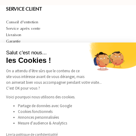
SERVICE CLIENT
Conseil d'entretien
Service après vente
Livraison
Garantie
Contact
Salut c'est nous...
A PROPOS
les Cookies !
Mon compte
On a attendu d'être sûrs que le contenu de ce
CGV
site vous intéresse avant de vous déranger, mais
CGU
on aimerait bien vous accompagner pendant votre visite...
Politique de confidentialité et de cookies
C'est OK pour vous ?
Mentions légales
Voici pourquoi nous utilisons des cookies.
Guide des tailles bagues
Partage de données avec Google
Guide des tailles colliers
Cookies fonctionnels
Annonces personnalisées
Mesure d'audience & Analytics
SUIVEZ-NOUS
Lire la politique de confidentialité