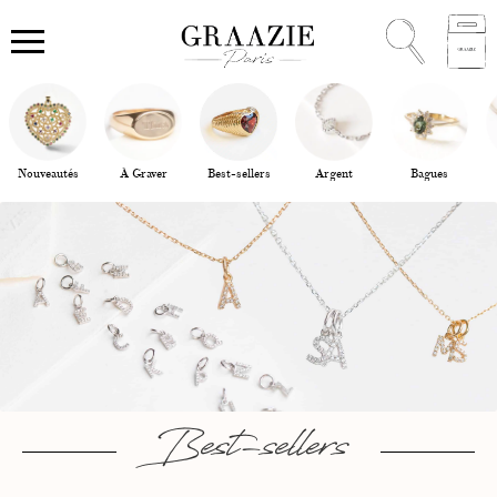
Nouveautés
À Graver
Best-sellers
Argent
Bagues
Best-sellers