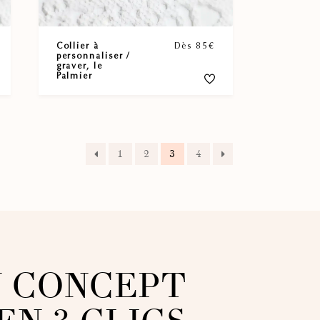
Collier à
Dès 85€
personnaliser /
graver, le
Palmier
1
2
3
4
 CONCEPT