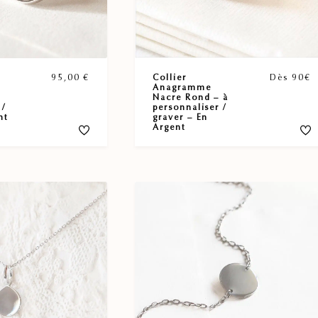
Collier
Dès 90€
95,00
€
Anagramme
Nacre Rond – à
personnaliser /
 /
graver – En
nt
Argent