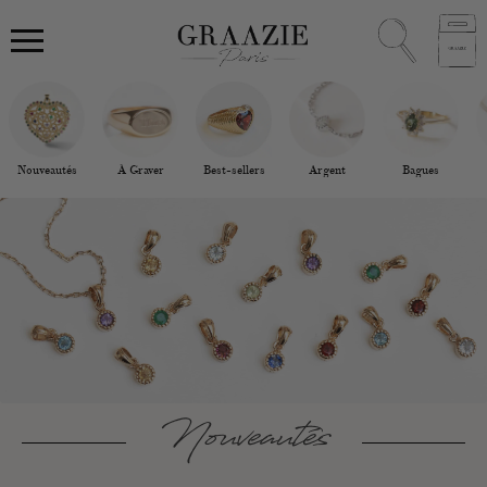
Nouveautés
À Graver
Best-sellers
Argent
Bagues
Nouveautés