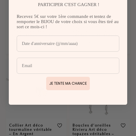
PARTICIPER C'EST GAGNER !
Recevez 5€ sur votre 1ère commande et tentez de
remporter le BIJOU de votre choix si vous êtes tiré au
sort ce mois-ci !
Boucles d’oreilles
Bague chaîne Art
Art déco topazes et
déco tourmaline
perles véritables – En
véritable – En Argent
Argent
180,00
€
130,00
€
JE TENTE MA CHANCE
Collier Art déco
Boucles d’oreilles
tourmaline véritable
Riviera Art déco
– En Argent
topazes véritables –