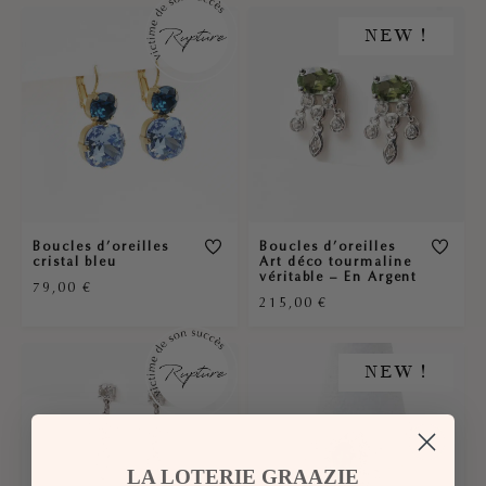
NEW !
Boucles d’oreilles
Boucles d’oreilles
cristal bleu
Art déco tourmaline
véritable – En Argent
79,00
€
215,00
€
NEW !
LA LOTERIE GRAAZIE