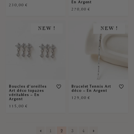
En Argent
230,00
€
270,00
€
NEW !
NEW !
Boucles d’oreilles
Bracelet Tennis Art
Art déco topazes
déco – En Argent
véritables – En
129,00
€
Argent
115,00
€
1
2
3
4