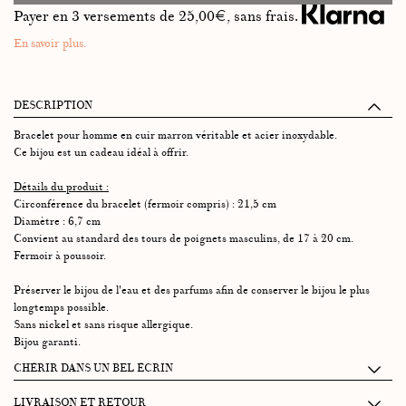
Payer en 3 versements de
25,00
€, sans frais.
En savoir plus.
DESCRIPTION
Bracelet pour homme en cuir marron véritable et acier inoxydable.
Ce bijou est un cadeau idéal à offrir.
Détails du produit :
Circonférence du bracelet (fermoir compris) : 21,5 cm
Diamètre : 6,7 cm
Convient au standard des tours de poignets masculins, de 17 à 20 cm.
Fermoir à poussoir.
Préserver le bijou de l'eau et des parfums afin de conserver le bijou le plus
longtemps possible.
Sans nickel et sans risque allergique.
Bijou garanti.
CHÉRIR DANS UN BEL ÉCRIN
Chaque écrin Graazie se compose de 2 petits tiroirs accueillant :
LIVRAISON ET RETOUR