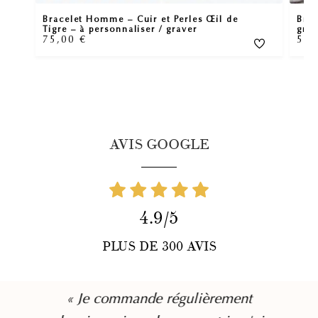
Bracelet Homme – Cuir et Perles Œil de
Brac
Tigre – à personnaliser / graver
gra
75,00
€
59
AVIS GOOGLE
4.9/5
PLUS DE 300 AVIS
« Je commande régulièrement