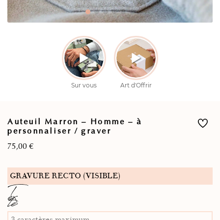
Auteuil Marron – Homme – à
personnaliser / graver
75,00
€
GRAVURE RECTO (VISIBLE)
T
ex
te