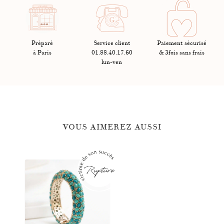
remboursées. Les frais sont à la charge du client sauf si la restitution
des produits est due à un motif imputable à Graazie.
Préparé
Service client
Paiement sécurisé
à Paris
01.88.40.17.60
& 3fois sans frais
lun-ven
VOUS AIMEREZ AUSSI