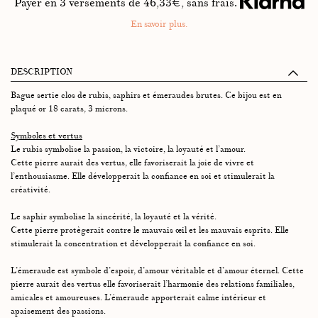
Payer en 3 versements de
46,33
€, sans frais.
En savoir plus.
DESCRIPTION
Bague sertie clos de rubis, saphirs et émeraudes brutes. Ce bijou est en
plaqué or 18 carats, 3 microns.
Symboles et vertus
Le rubis symbolise la passion, la victoire, la loyauté et l’amour.
Cette pierre aurait des vertus, elle favoriserait la joie de vivre et
l’enthousiasme. Elle développerait la confiance en soi et stimulerait la
créativité.
Le saphir symbolise la sincérité, la loyauté et la vérité.
Cette pierre protègerait contre le mauvais œil et les mauvais esprits. Elle
stimulerait la concentration et développerait la confiance en soi.
L’émeraude est symbole d’espoir, d’amour véritable et d’amour éternel. Cette
pierre aurait des vertus elle favoriserait l’harmonie des relations familiales,
amicales et amoureuses. L’émeraude apporterait calme intérieur et
apaisement des passions.