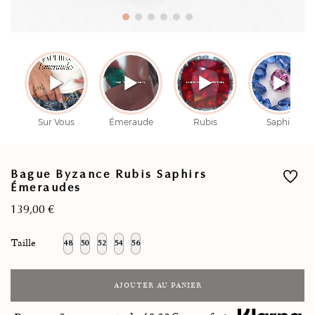
Bague Byzance Rubis Saphirs
Émeraudes
139,00
€
Taille
48
50
52
54
56
AJOUTER AU PANIER