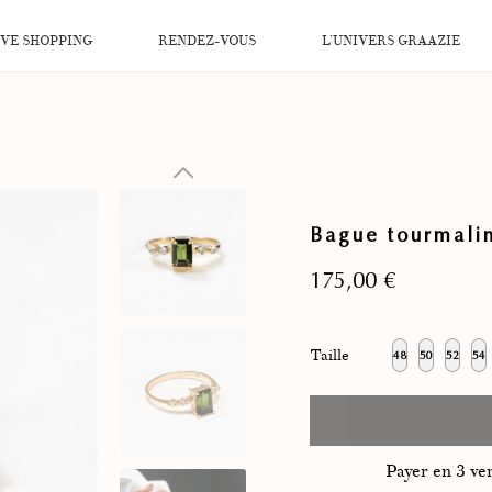
IVE SHOPPING
RENDEZ-VOUS
L’UNIVERS GRAAZIE
Bague tourmalin
175,00
€
Taille
48
50
52
54
Payer en 3 v