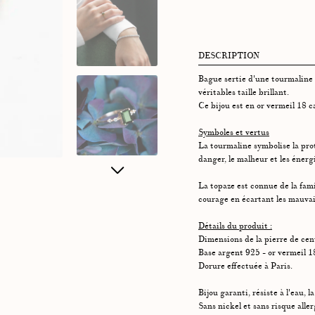
DESCRIPTION
Bague sertie d'une tourmaline v
véritables taille brillant.
Ce bijou est en or vermeil 18 c
Symboles et vertus
La tourmaline symbolise la prot
danger, le malheur et les énerg
La topaze est connue de la famill
courage en écartant les mauvai
Détails du produit :
Dimensions de la pierre de cent
Base argent 925 - or vermeil 1
Dorure effectuée à Paris.
Bijou garanti, résiste à l'eau, la
Sans nickel et sans risque alle