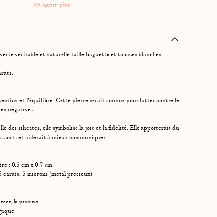
En savoir plus.
erte véritable et naturelle taille baguette et topazes blanches
arats.
ection et l'équilibre. Cette pierre serait connue pour lutter contre le
ies négatives.
e des silicates, elle symbolise la joie et la fidélité. Elle apporterait du
s sorts et aiderait à mieux communiquer.
re : 0.5 cm x 0.7 cm.
8 carats, 5 microns (métal précieux).
 mer, la piscine.
rgique.