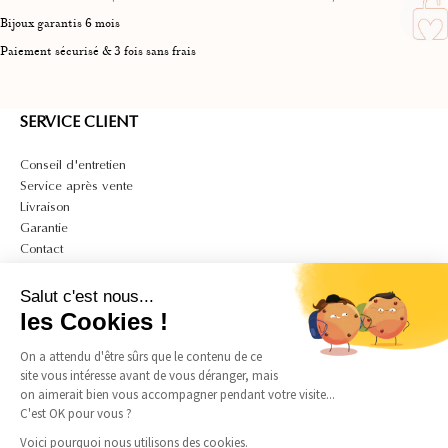
Bijoux garantis 6 mois
Paiement sécurisé & 3 fois sans frais
SERVICE CLIENT
Conseil d'entretien
Service après vente
Livraison
Garantie
Contact
A PROPOS
Salut c'est nous...
Mon compte
les Cookies !
CGV
On a attendu d'être sûrs que le contenu de ce
CGU
site vous intéresse avant de vous déranger, mais
Politique de confidentialité et de cookies
on aimerait bien vous accompagner pendant votre visite...
Mentions légales
C'est OK pour vous ?
Guide des tailles bagues
Guide des tailles colliers
Voici pourquoi nous utilisons des cookies.