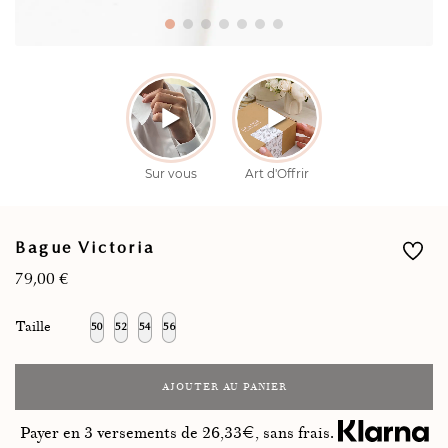
Bague Victoria
79,00
€
Taille
50
52
54
56
AJOUTER AU PANIER
Payer en 3 versements de
26,33
€, sans frais.