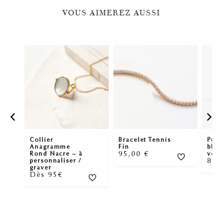
VOUS AIMEREZ AUSSI
Collier
Bracelet Tennis
Puce
Anagramme
Fin
bla
95,00
€
Rond Nacre – à
véri
89
personnaliser /
graver
Dès 95€