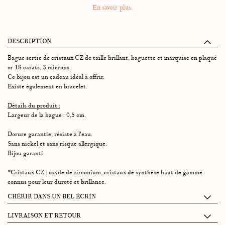
En savoir plus.
DESCRIPTION
Bague sertie de cristaux CZ de taille brillant, baguette et marquise en plaqué
or 18 carats, 3 microns.
Ce bijou est un cadeau idéal à offrir.
Existe également en bracelet.
Détails du produit :
Largeur de la bague : 0,5 cm.
Dorure garantie, résiste à l'eau.
Sans nickel et sans risque allergique.
Bijou garanti.
*Cristaux CZ : oxyde de zirconium, cristaux de synthèse haut de gamme
connus pour leur dureté et brillance.
CHÉRIR DANS UN BEL ÉCRIN
Chaque écrin Graazie se compose de 2 petits tiroirs accueillant :
LIVRAISON ET RETOUR