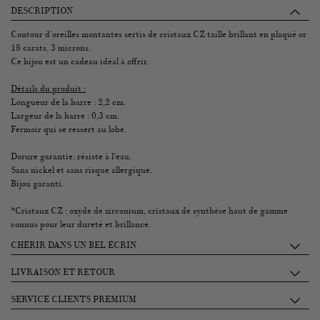
DESCRIPTION
Contour d’oreilles montantes sertis de cristaux CZ taille brillant en plaqué or
18 carats, 3 microns.
Ce bijou est un cadeau idéal à offrir.
Détails du produit :
Longueur de la barre : 2,2 cm.
Largeur de la barre : 0,3 cm.
Fermoir qui se ressert au lobe.
Dorure garantie, résiste à l'eau.
Sans nickel et sans risque allergique.
Bijou garanti.
*Cristaux CZ : oxyde de zirconium, cristaux de synthèse haut de gamme
connus pour leur dureté et brillance.
CHÉRIR DANS UN BEL ÉCRIN
Chaque écrin Graazie se compose de 2 petits tiroirs accueillant :
LIVRAISON ET RETOUR
• Un pochon 100% coton pour protéger vos bijoux.
Je récupère mon paquet à la conciergerie Graazie: entre 14h et 18h
SERVICE CLIENTS PREMIUM
• Une jolie enveloppe contenant vos mots doux, un livret de garantie et
(26 rue de Montholon, 75009 Paris)
entretien, une carte explicative de la pierre.