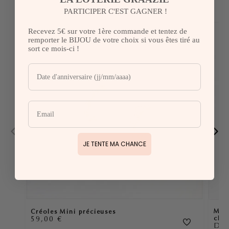
PARTICIPER C'EST GAGNER !
Recevez 5€ sur votre 1ère commande et tentez de
remporter le BIJOU de votre choix si vous êtes tiré au
sort ce mois-ci !
JE TENTE MA CHANCE
Mon 
Créoles Mini précieuses
59,00
€
clas
Dès