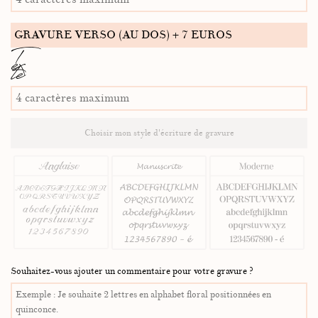
GRAVURE VERSO (AU DOS) + 7 EUROS
T
ex
te
Choisir mon style d'écriture de gravure
Souhaitez-vous ajouter un commentaire pour votre gravure ?