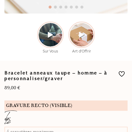
Bracelet anneaux taupe – homme – à
personnaliser/graver
89,00
€
GRAVURE RECTO (VISIBLE)
T
ex
te