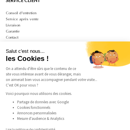
SERVICE CLIENT
Conseil d'entretien
Service après vente
Livraison
Garantie
Contact
A PROPOS
Salut c'est nous...
Mon compte
les Cookies !
CGV
On a attendu d'être sûrs que le contenu de ce
CGU
site vous intéresse avant de vous déranger, mais
Politique de confidentialité et de cookies
on aimerait bien vous accompagner pendant votre visite...
Mentions légales
C'est OK pour vous ?
Guide des tailles bagues
Guide des tailles colliers
Voici pourquoi nous utilisons des cookies.
Partage de données avec Google
Cookies fonctionnels
SUIVEZ-NOUS
Annonces personnalisées
Mesure d'audience & Analytics
Instagram
Facebook
Pinterest
TikTok
Lire la politique de confidentialité