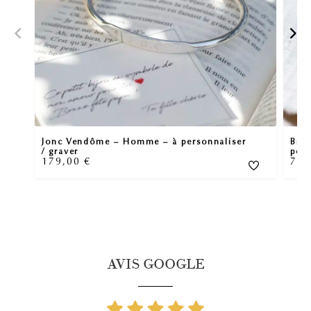
Jonc Vendôme – Homme – à personnaliser
Brac
/ graver
pers
179,00
€
75
AVIS GOOGLE