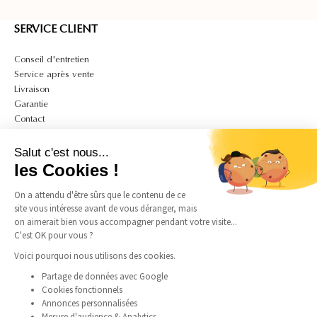
SERVICE CLIENT
Conseil d'entretien
Service après vente
Livraison
Garantie
Contact
A PROPOS
Salut c'est nous...
Mon compte
les Cookies !
CGV
On a attendu d'être sûrs que le contenu de ce
CGU
site vous intéresse avant de vous déranger, mais
Politique de confidentialité et de cookies
on aimerait bien vous accompagner pendant votre visite...
Mentions légales
C'est OK pour vous ?
Guide des tailles bagues
Guide des tailles colliers
Voici pourquoi nous utilisons des cookies.
Partage de données avec Google
Cookies fonctionnels
SUIVEZ-NOUS
Annonces personnalisées
Mesure d'audience & Analytics