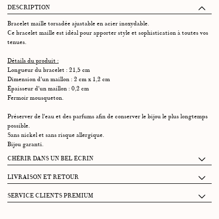
DESCRIPTION
Bracelet maille torsadée ajustable en acier inoxydable.
Ce bracelet maille est idéal pour apporter style et sophistication à toutes vos
tenues.
Détails du produit :
Longueur du bracelet : 21,5 cm
Dimension d'un maillon : 2 cm x 1,2 cm
Épaisseur d'un maillon : 0,2 cm
Fermoir mousqueton.
Préserver de l'eau et des parfums afin de conserver le bijou le plus longtemps
possible.
Sans nickel et sans risque allergique.
Bijou garanti.
CHÉRIR DANS UN BEL ÉCRIN
Chaque écrin Graazie se compose de 2 petits tiroirs accueillant :
LIVRAISON ET RETOUR
• Un pochon 100% coton pour protéger vos bijoux.
Je récupère mon paquet à la conciergerie Graazie: entre 14h et 18h
SERVICE CLIENTS PREMIUM
• Une jolie enveloppe contenant vos mots doux, un livret de garantie et
(26 rue de Montholon, 75009 Paris)
entretien, une carte explicative de la pierre.
La satisfaction de nos clients est notre priorité. Pour ce faire nous avons une
Livraison par coursier sur PARIS le jour même entre 16h et 19h :