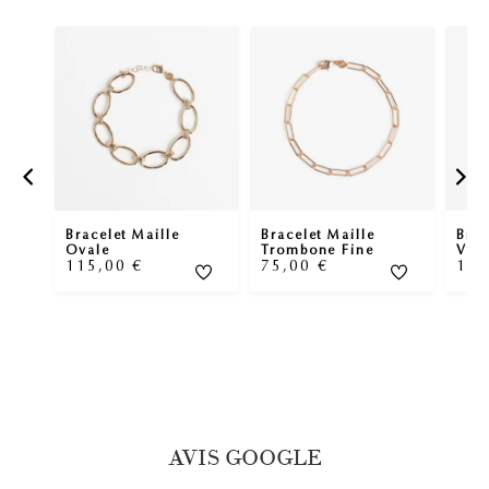
Bracelet Maille
Bracelet Maille
Brac
Ovale
Trombone Fine
Vint
115,00
€
75,00
€
14
AVIS GOOGLE