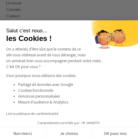
Livraison
Garantie
Contact
A PROPOS
Salut c'est nous...
Mon compte
les Cookies !
CGV
On a attendu d'être sûrs que le contenu de ce
CGU
site vous intéresse avant de vous déranger, mais
Politique de confidentialité et de cookies
on aimerait bien vous accompagner pendant votre visite...
Mentions légales
C'est OK pour vous ?
Guide des tailles bagues
Guide des tailles colliers
Voici pourquoi nous utilisons des cookies.
Partage de données avec Google
Cookies fonctionnels
SUIVEZ-NOUS
Annonces personnalisées
Mesure d'audience & Analytics
Instagram
Facebook
Pinterest
TikTok
Lire la politique de confidentialité
Consentements certifiés par
Non merci
Je choisis
OK pour moi