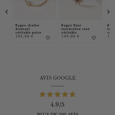
Bague chaîne
Bague fleur
Bagu
diamant
tourmaline rose
tour
véritable poire
véritable
véri
185,00
€
149,00
€
14
AVIS GOOGLE
4.9/5
PLUS DE 300 AVIS