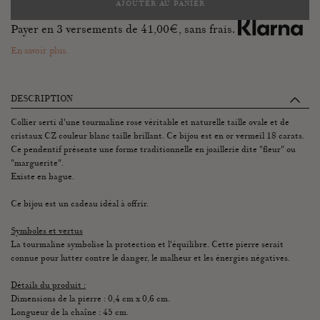
AJOUTER AU PANIER
Payer en 3 versements de
41,00
€, sans frais.
En savoir plus.
DESCRIPTION
Collier serti d'une tourmaline rose véritable et naturelle taille ovale et de
cristaux CZ couleur blanc taille brillant. Ce bijou est en or vermeil 18 carats.
Ce pendentif présente une forme traditionnelle en joaillerie dite "fleur" ou
"marguerite".
Existe en bague.
Ce bijou est un cadeau idéal à offrir.
Symboles et vertus
La tourmaline symbolise la protection et l'équilibre. Cette pierre serait
connue pour lutter contre le danger, le malheur et les énergies négatives.
Détails du produit :
Dimensions de la pierre : 0,4 cm x 0,6 cm.
Longueur de la chaîne : 45 cm.