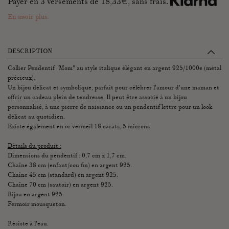
Payer en 3 versements de
18,33
€, sans frais.
En savoir plus.
DESCRIPTION
Collier Pendentif "Mom" au style italique élégant en argent 925/1000e (métal
précieux).
Un bijou délicat et symbolique, parfait pour célébrer l'amour d'une maman et
offrir un cadeau plein de tendresse. Il peut être associé à un bijou
personnalisé, à une pierre de naissance ou un pendentif lettre pour un look
délicat au quotidien.
Existe également en or vermeil 18 carats, 5 microns.
Détails du produit :
Dimensions du pendentif : 0,7 cm x 1,7 cm.
Chaîne 38 cm (enfant/cou fin) en argent 925.
Chaîne 45 cm (standard) en argent 925.
Chaîne 70 cm (sautoir) en argent 925.
Bijou en argent 925.
Fermoir mousqueton.
Résiste à l'eau.