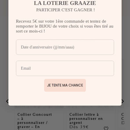
LA LOTERIE GRAAZIE
lun-ven
PARTICIPER C'EST GAGNER !
Recevez 5€ sur votre 1ère commande et tentez de
remporter le BIJOU de votre choix si vous êtes tiré au
sort ce mois-ci !
VOUS AIMEREZ AUSSI
JE TENTE MA CHANCE
Collier lettre à
Collier Goncourt
Coll
personnaliser en
– à
Cro
Dès
argent
personnaliser /
Dès 39€
graver – En