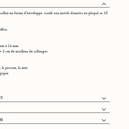
aillon en forme d'enveloppe, ciselé aux motifs damiers en plaqué or 18
ffrir.
 mm x 14 mm.
+ 5 cm de maillons de rallonges.
 la piscine, la mer.
rgique.
IN
 de 2 petits tiroirs accueillant :
rotéger vos bijoux.
 à la conciergerie Graazie: entre 14h et 18h (26 rue de Montholon,
UM
 vos mots doux, un livret de garantie et entretien, une carte