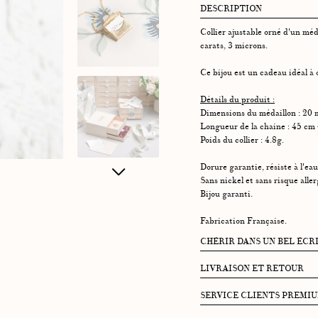
DESCRIPTION
Collier ajustable orné d'un méd
carats, 3 microns.
Ce bijou est un cadeau idéal à o
Détails du produit :
Dimensions du médaillon : 20
Longueur de la chaine : 45 cm 
Poids du collier : 4.8g.
Dorure garantie, résiste à l'eau,
Sans nickel et sans risque alle
Bijou garanti.
Fabrication Française.
CHÉRIR DANS UN BEL ÉCR
Chaque écrin Graazie se compose
LIVRAISON ET RETOUR
• Un pochon 100% coton pour p
Je récupère mon paquet
SERVICE CLIENTS PREMI
• Une jolie enveloppe contenant
75009 Paris)
explicative de la pierre.