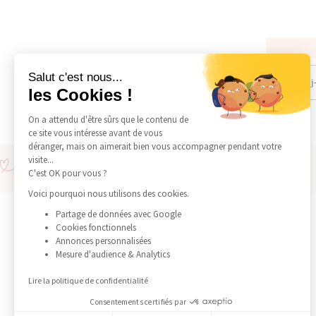
Salut c'est nous...
les Cookies !
On a attendu d'être sûrs que le contenu de
ce site vous intéresse avant de vous
déranger, mais on aimerait bien vous accompagner pendant votre
Livraison offerte en point relais à partir de 150€
visite...
Livraison express en 24H à 48H via DHL Express
C'est OK pour vous ?
Voici pourquoi nous utilisons des cookies.
SERVICE CLIENT
Partage de données avec Google
Cookies fonctionnels
Conseil d'entretien
Annonces personnalisées
Service après vente
Mesure d'audience & Analytics
Livraison
Garantie
Lire la politique de confidentialité
Contact
Consentements certifiés par