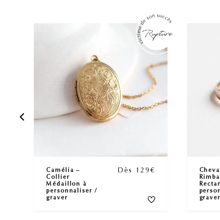
Dès 129€
Camélia –
Cheva
Collier
Rimb
Médaillon à
Recta
personnaliser /
person
graver
grave