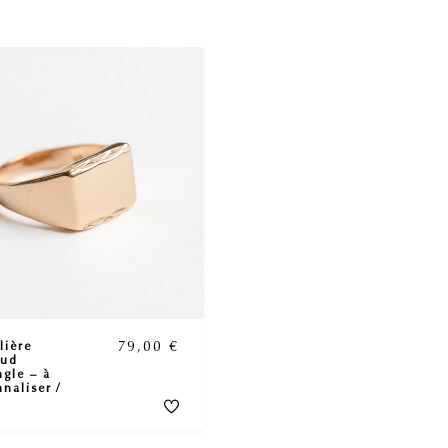
79,00
€
lière
aud
ngle – à
naliser /
r