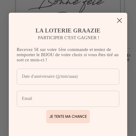
LA LOTERIE GRAAZIE
PARTICIPER C'EST GAGNER !
Recevez 5€ sur votre 1ère commande et tentez de
remporter le BIJOU de votre choix si vous êtes tiré au
Etiquette de la bibliothèque
Etiq
sort ce mois-ci !
0,00
€
0,
AVIS GOOGLE
JE TENTE MA CHANCE