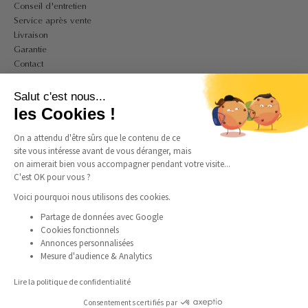
Conseil d'entretien
Service après vente
Livraison
Garantie
Contact
A PROPOS
Salut c'est nous...
Mon compte
les Cookies !
CGV
On a attendu d'être sûrs que le contenu de ce
CGU
site vous intéresse avant de vous déranger, mais
Politique de confidentialité et de cookies
on aimerait bien vous accompagner pendant votre visite...
Mentions légales
C'est OK pour vous ?
Guide des tailles bagues
Guide des tailles colliers
Voici pourquoi nous utilisons des cookies.
Partage de données avec Google
Cookies fonctionnels
SUIVEZ-NOUS
Annonces personnalisées
Mesure d'audience & Analytics
Instagram
Facebook
Pinterest
TikTok
Lire la politique de confidentialité
Consentements certifiés par