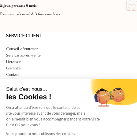
Bijoux garantis 6 mois
Paiement sécurisé & 3 fois sans frais
SERVICE CLIENT
Conseil d'entretien
Service après vente
Livraison
Garantie
Contact
A PROPOS
Salut c'est nous...
Mon compte
les Cookies !
CGV
On a attendu d'être sûrs que le contenu de ce
CGU
site vous intéresse avant de vous déranger, mais
Politique de confidentialité et de cookies
on aimerait bien vous accompagner pendant votre visite...
Mentions légales
C'est OK pour vous ?
Guide des tailles bagues
Guide des tailles colliers
Voici pourquoi nous utilisons des cookies.