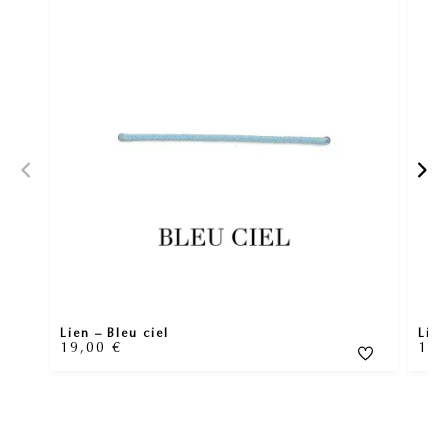
Lien – Bleu ciel
Lien
19,00
€
19