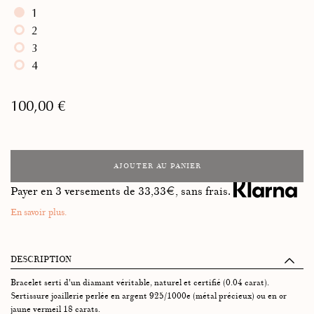
1
2
3
4
100,00 €
AJOUTER AU PANIER
Payer en 3 versements de
33,33
€, sans frais.
En savoir plus.
DESCRIPTION
Bracelet serti d'un diamant véritable, naturel et certifié (0.04 carat).
Sertissure joaillerie perlée en argent 925/1000e (métal précieux) ou en or
jaune vermeil 18 carats.