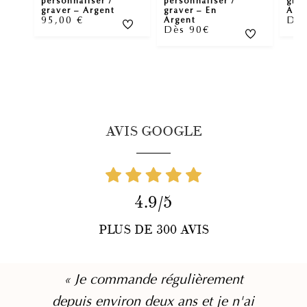
personnaliser /
personnaliser /
grav
graver – En
graver – Argent
Arg
95,00
€
Dès
Argent
Dès 90€
AVIS GOOGLE
4.9/5
PLUS DE 300 AVIS
« Je commande régulièrement
depuis environ deux ans et je n'ai