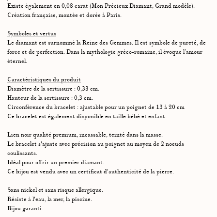
Existe également en 0,08 carat (Mon Précieux Diamant, Grand modèle).
Création française, montée et dorée à Paris.
Symboles et vertus
Le diamant est surnommé la Reine des Gemmes. Il est symbole de pureté, de
force et de perfection. Dans la mythologie gréco-romaine, il évoque l’amour
éternel.
Caractéristiques du produit
Diamètre de la sertissure : 0,33 cm.
Hauteur de la sertissure : 0,3 cm.
Circonférence du bracelet : ajustable pour un poignet de 13 à 20 cm
Ce bracelet est également disponible en taille bébé et enfant.
Lien noir qualité premium, incassable, teinté dans la masse.
Le bracelet s'ajuste avec précision au poignet au moyen de 2 noeuds
coulissants.
Idéal pour offrir un premier diamant.
Ce bijou est vendu avec un certificat d'authenticité de la pierre.
Sans nickel et sans risque allergique.
Résiste à l'eau, la mer, la piscine.
Bijou garanti.