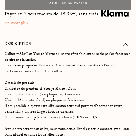
AJOUTER AU PANIER
Payer en 3 versements de
18,33
€, sans frais.
En savoir plus.
DESCRIPTION
Collier médaillon Vierge Marie en nacre véritable entouré de perles facettées
de zircone blanche.
Chaîne en plaqué or 18 carats, 3 microns et médaillon doré à l’or fin.
Ce bijou est un cadeau idéal à offrir.
Détails du produit :
Diamètre du pendentif Vierge Marie : 2 cm.
Chaîne 38 cm (enfant) en plaqué or, 3 microns
Chaîne 45 cm (standard) en plaqué or, 3 microns.
Il est possible d'ajouter un clip connecteur qui permet d'accrocher votre
pendentif à un très large choix de chaînes.
Dimensions du clip (connecteur de chaîne) : 0,9 cm x 0,6 cm.
Afin de préserver son éclat, nous vous conseiller d’éviter le contact avec l’eau.
Sans nickel et sans risque allergique.