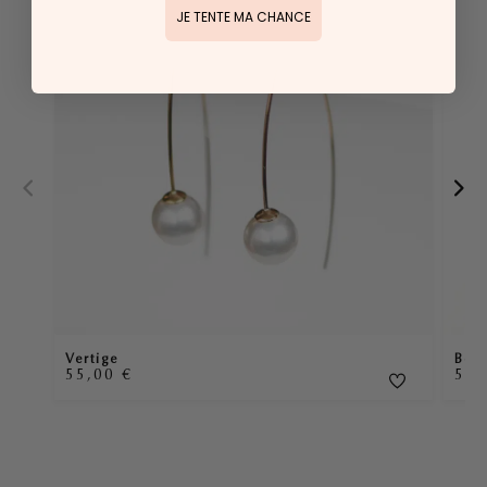
JE TENTE MA CHANCE
Vertige
Bouc
55,00
€
59