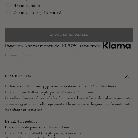
45cm standard
70cm sautoir (+15 euros)
AJOUTER AU PANIER
Payer en 3 versements de
19,67
€, sans frais.
En savoir plus.
DESCRIPTION
Collier médaillon hiéroglyphe entouré de cristaux CZ* multicolores.
Chaîne et médaillon en plaqué or 18 carats, 3 microns.
Ce collier s’inspire des symboles égyptiens. Isis est l’une des plus importantes
déesses égyptiennes, elle représentait la protection, la guérison, la maternité,
les enfants et la nature.
Détails du produit :
Dimensions du pendentif : 2 cm x 2 cm.
Chaîne 38 cm (enfant) en plaqué or, 3 microns.