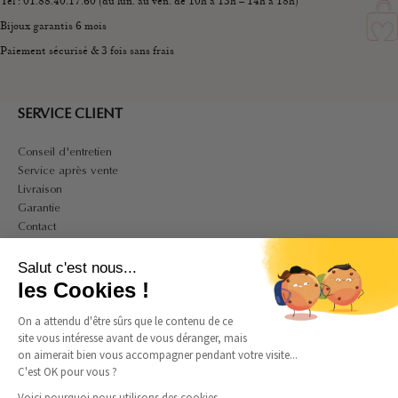
Tél : 01.88.40.17.60 (du lun. au ven. de 10h à 13h – 14h à 18h)
Bijoux garantis 6 mois
Paiement sécurisé & 3 fois sans frais
SERVICE CLIENT
Conseil d'entretien
Service après vente
Livraison
Garantie
Contact
A PROPOS
Salut c'est nous...
Mon compte
les Cookies !
CGV
On a attendu d'être sûrs que le contenu de ce
CGU
site vous intéresse avant de vous déranger, mais
Politique de confidentialité et de cookies
on aimerait bien vous accompagner pendant votre visite...
Mentions légales
C'est OK pour vous ?
Guide des tailles bagues
Guide des tailles colliers
Voici pourquoi nous utilisons des cookies.