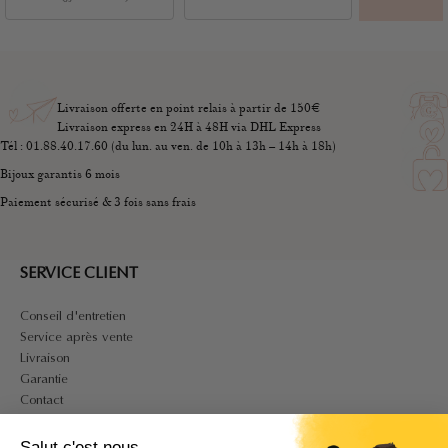
Livraison offerte en point relais à partir de 150€
Livraison express en 24H à 48H via DHL Express
Tél : 01.88.40.17.60 (du lun. au ven. de 10h à 13h – 14h à 18h)
Bijoux garantis 6 mois
Paiement sécurisé & 3 fois sans frais
SERVICE CLIENT
Conseil d'entretien
Service après vente
Livraison
Garantie
Contact
A PROPOS
Salut c'est nous...