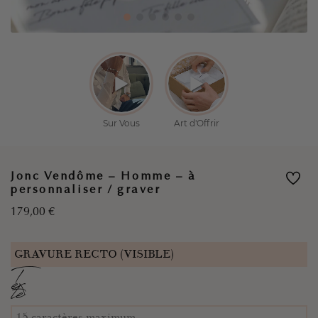
Jonc Vendôme – Homme – à
personnaliser / graver
179,00
€
GRAVURE RECTO (VISIBLE)
T
ex
te