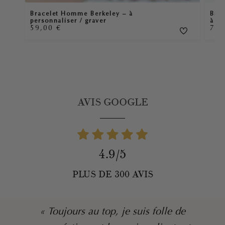
Bracelet Homme Berkeley – à
Brac
personnaliser / graver
à pe
59,00
€
75
AVIS GOOGLE
4.9/5
PLUS DE 300 AVIS
« Toujours au top, je suis folle de