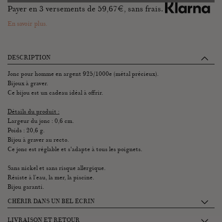
Payer en 3 versements de
59,67
€, sans frais.
En savoir plus.
DESCRIPTION
Jonc pour homme en argent 925/1000e (métal précieux).
Bijoux à graver.
Ce bijou est un cadeau idéal à offrir.
Détails du produit :
Largeur du jonc : 0,6 cm.
Poids : 20,6 g.
Bijou à graver au recto.
Ce jonc est réglable et s'adapte à tous les poignets.
Sans nickel et sans risque allergique.
Résiste à l’eau, la mer, la piscine.
Bijou garanti.
CHÉRIR DANS UN BEL ÉCRIN
Chaque écrin Graazie se compose de 2 petits tiroirs accueillant :
LIVRAISON ET RETOUR