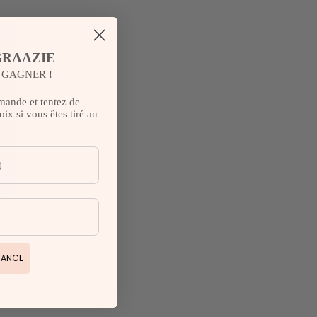
GRAAZIE
T GAGNER !
mande et tentez de
ix si vous êtes tiré au
HANCE