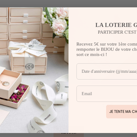
LA LOTERIE 
PARTICIPER C'ES
Recevez 5€ sur votre 1ère com
remporter le BIJOU de votre cho
sort ce mois-ci !
LA BIBLIOTHÈQUE
JE PERSONNALISE
Offert
+ 2,00€
JE TENTE MA C
RETOUR