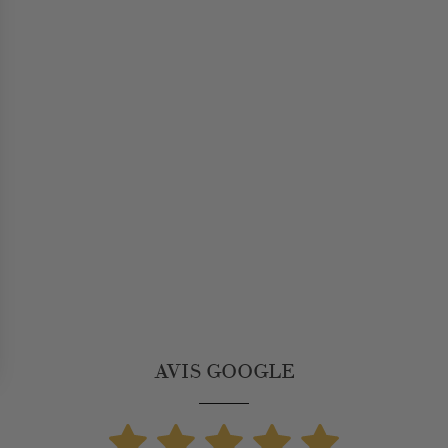
AVIS GOOGLE
 vos Options
paramètres de confidentialité, en garantissant la conformit