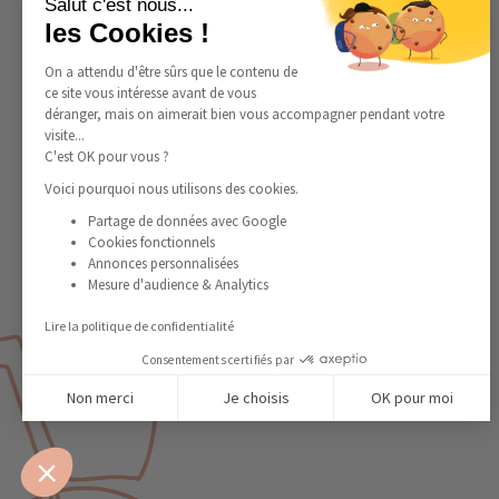
Salut c'est nous...
les Cookies !
On a attendu d'être sûrs que le contenu de
ce site vous intéresse avant de vous
déranger, mais on aimerait bien vous accompagner pendant votre
visite...
C'est OK pour vous ?
Voici pourquoi nous utilisons des cookies.
Partage de données avec Google
Cookies fonctionnels
Annonces personnalisées
Mesure d'audience & Analytics
Lire la politique de confidentialité
Consentements certifiés par
Non merci
Je choisis
OK pour moi
Axeptio consent
Plateforme de Gestion du Consentement : Personnalisez
Notre plateforme vous permet d'adapter et de gérer vos 