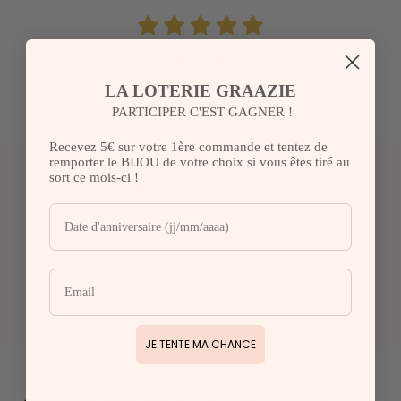
4.9/5
LA LOTERIE GRAAZIE
PLUS DE 300 AVIS
PARTICIPER C'EST GAGNER !
Recevez 5€ sur votre 1ère commande et tentez de
« Top pour faire de très jolis
remporter le BIJOU de votre choix si vous êtes tiré au
sort ce mois-ci !
cadeaux à prix doux. »
Elisabeth
JE TENTE MA CHANCE
LA PRESSE EN PARLE