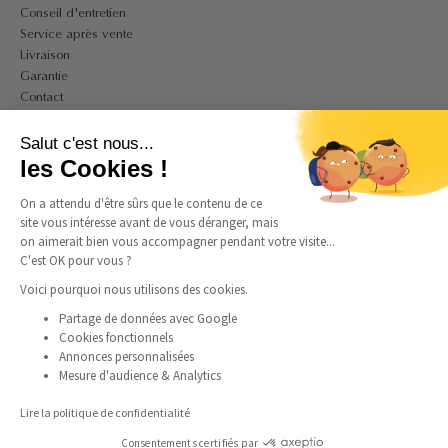
Conseil d'entretien
Service après vente
Livraison
Garantie
Contact
A PROPOS
Salut c'est nous...
Mon compte
les Cookies !
CGV
On a attendu d'être sûrs que le contenu de ce
CGU
site vous intéresse avant de vous déranger, mais
Politique de confidentialité et de cookies
on aimerait bien vous accompagner pendant votre visite...
Mentions légales
C'est OK pour vous ?
Guide des tailles bagues
Guide des tailles colliers
Voici pourquoi nous utilisons des cookies.
Partage de données avec Google
Cookies fonctionnels
SUIVEZ-NOUS
Annonces personnalisées
Mesure d'audience & Analytics
Instagram
Facebook
Pinterest
TikTok
Lire la politique de confidentialité
Consentements certifiés par