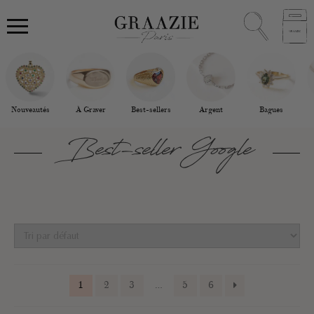
Nouveautés
À Graver
Best-sellers
Argent
Bagues
Best-seller Google
1
2
3
…
5
6