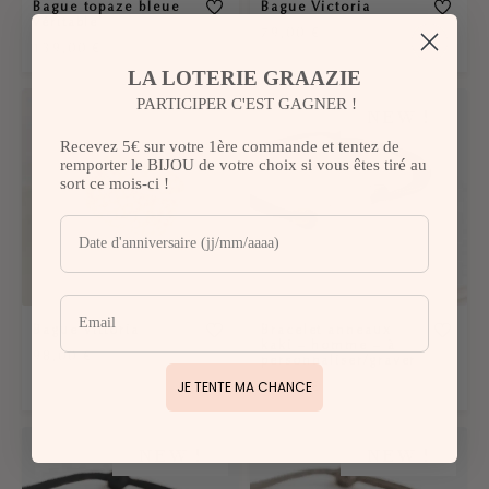
Bague topaze bleue
Bague Victoria
véritable
79,00
€
139,00
€
LA LOTERIE GRAAZIE
PARTICIPER C'EST GAGNER !
NEW !
Recevez 5€ sur votre 1ère commande et tentez de
remporter le BIJOU de votre choix si vous êtes tiré au
sort ce mois-ci !
Bague Vittoria
Bracelet anneaux
kaki – homme – à
98,00
€
personnaliser/graver
JE TENTE MA CHANCE
89,00
€
NEW !
NEW !