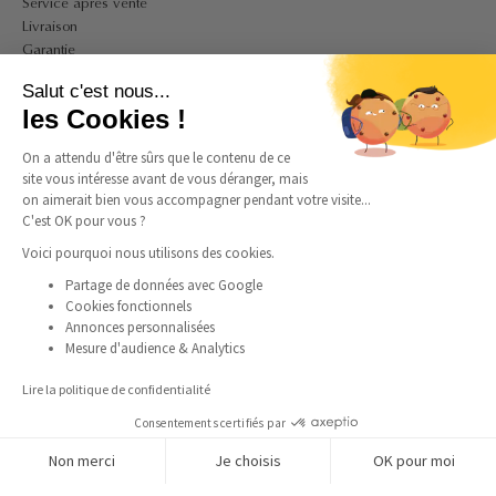
Service après vente
Livraison
Garantie
Contact
Salut c'est nous...
A PROPOS
les Cookies !
Mon compte
On a attendu d'être sûrs que le contenu de ce
CGV
site vous intéresse avant de vous déranger, mais
CGU
on aimerait bien vous accompagner pendant votre visite...
Politique de confidentialité et de cookies
C'est OK pour vous ?
Mentions légales
Voici pourquoi nous utilisons des cookies.
Guide des tailles bagues
Partage de données avec Google
Guide des tailles colliers
Cookies fonctionnels
Annonces personnalisées
Mesure d'audience & Analytics
SUIVEZ-NOUS
Lire la politique de confidentialité
Instagram
Facebook
Pinterest
TikTok
Consentements certifiés par
Non merci
Je choisis
OK pour moi