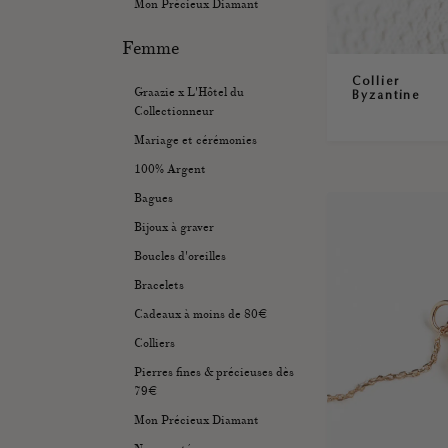
Mon Précieux Diamant
Femme
Collier
Graazie x L'Hôtel du
Byzantine
Collectionneur
Mariage et cérémonies
100% Argent
Bagues
Bijoux à graver
Boucles d'oreilles
Bracelets
Cadeaux à moins de 80€
Colliers
Pierres fines & précieuses dès
79€
Mon Précieux Diamant