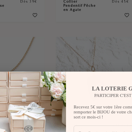
Dès 39€
Collier
Dès 45€
ise
Pendentif Pêche
en Agate
LA LOTERIE 
PARTICIPER C'ES
Recevez 5€ sur votre 1ère com
remporter le BIJOU de votre cho
sort ce mois-ci !
Dès 39€
Collier
Dès 45€
Pendentif