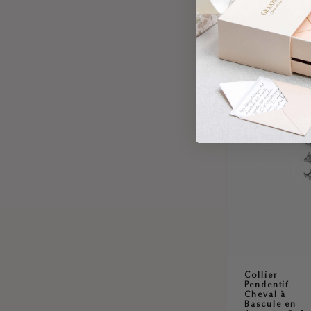
Raisin
Collier
Pendentif
Cheval à
Bascule en