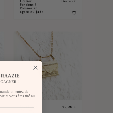
Collier
Dès 45€
Pendentif
Pomme en
agate ou jade
GRAAZIE
T GAGNER !
mande et tentez de
ix si vous êtes tiré au
Enveloppe
95,00
€
Damier –