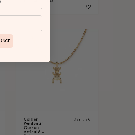
Collier Locket
HANCE
Collier
Dès 85€
Pendentif
Ourson
Articulé –