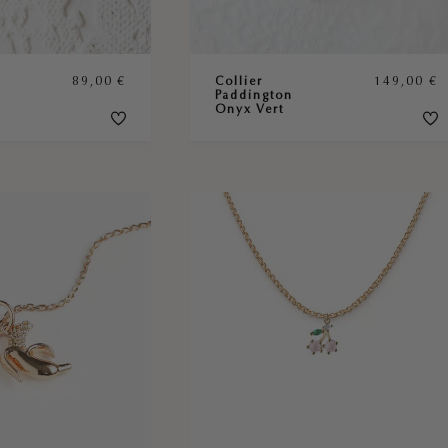
89,00
€
Collier
149,00
€
Paddington
Onyx Vert