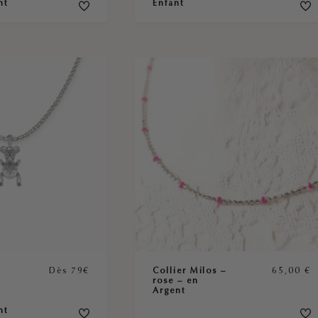
nt
Enfant
Dès 79€
Collier Milos –
65,00
€
rose – en
Argent
nt