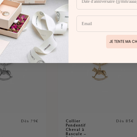
Talisman en
Jade Violet
JE TENTE MA C
Dès 79€
Collier
Dès 85€
Pendentif
Cheval à
Bascule –