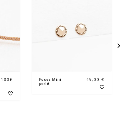
GRAAZIE
T GAGNER !
mande et tentez de
ix si vous êtes tiré au
 100€
45,00
€
Puces Mini
perlé
CHANCE