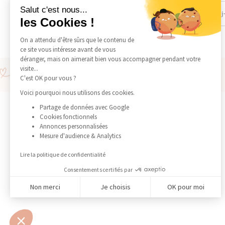
Salut c'est nous...
les Cookies !
On a attendu d'être sûrs que le contenu de
ce site vous intéresse avant de vous
déranger, mais on aimerait bien vous accompagner pendant votre
Livraison offerte en point relais à partir de 150€
visite...
Livraison express en 24H à 48H via DHL Express
C'est OK pour vous ?
Voici pourquoi nous utilisons des cookies.
SERVICE CLIENT
Partage de données avec Google
Cookies fonctionnels
Conseil d'entretien
Annonces personnalisées
Service après vente
Mesure d'audience & Analytics
Livraison
Garantie
Lire la politique de confidentialité
Contact
Consentements certifiés par
Non merci
Je choisis
OK pour moi
Axeptio consent
Plateforme de Gestion du Consentement : Personnalisez
Notre plateforme vous permet d'adapter et de gérer vos 