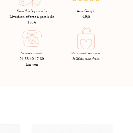
cation. Votre achat peut être échangé et remboursé dans un délai de 14
h par DHL Express (pour toutes commandes passées avant 13h) : 15
Sous 2 à 3 j. ouvrés
Avis Google
Livraison offerte à partir de
4,9/5
auf les pièces gravées qui sont ni échangées ni remboursées. Les frais
150€
ent sauf si la restitution des produits est due à un motif imputable à
Service client
Paiement sécurisé
01.88.40.17.60
& 3fois sans frais
lun-ven