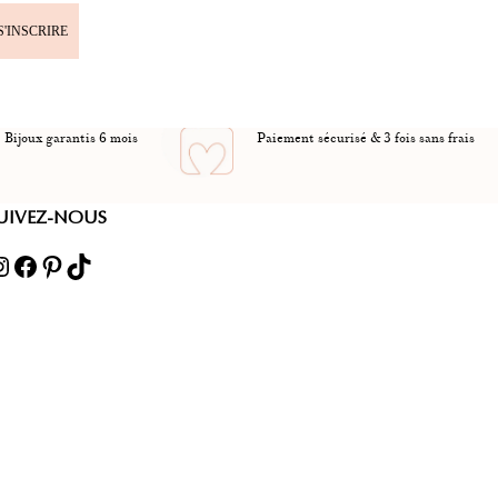
S'INSCRIRE
Bijoux garantis 6 mois
Paiement sécurisé & 3 fois sans frais
UIVEZ-NOUS
ram
Facebook
Pinterest
TikTok
é avec les réglementations. Personnalisez vos préférences 