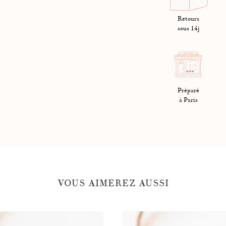
résultant d'un défaut de fabri
jours.
Livraison en 24h à 48
Retours
euros
sous 14j
Retour sous 14 jours s
sont à la charge du cli
Graazie.
Préparé
à Paris
VOUS AIMEREZ AUSSI