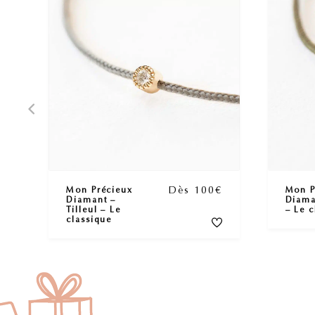
Dès 100€
Mon Précieux
Mon P
Diamant –
Diama
Tilleul – Le
– Le c
classique