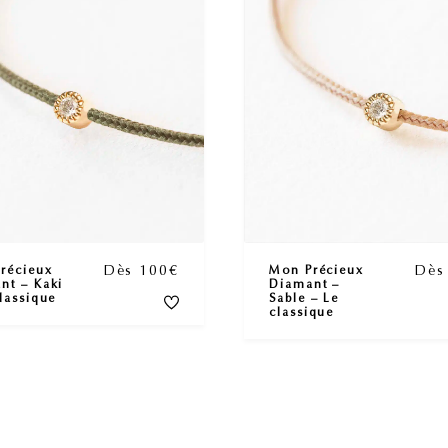
LA LOTERIE 
PARTICIPER C'ES
Recevez 5€ sur votre 1ère com
remporter le BIJOU de votre cho
sort ce mois-ci !
Dès 100€
Dès
récieux
Mon Précieux
nt – Kaki
Diamant –
lassique
Sable – Le
classique
JE TENTE MA 