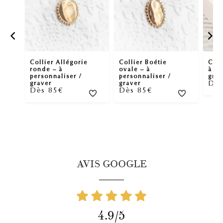
Collier Allégorie
Collier Boétie
Coll
ronde – à
ovale – à
à pe
personnaliser /
personnaliser /
grav
Dès
graver
graver
Dès 85€
Dès 85€
AVIS GOOGLE
4.9/5