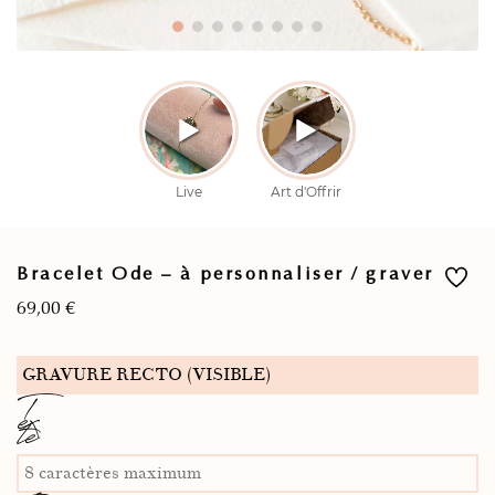
Bracelet Ode – à personnaliser / graver
69,00
€
GRAVURE RECTO (VISIBLE)
T
ex
te