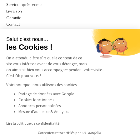
Service après vente
Livraison
Garantie
Contact
A PROPOS
Salut c'est nous...
Mon compte
les Cookies !
CGV
On a attendu d'être sûrs que le contenu de ce
CGU
site vous intéresse avant de vous déranger, mais
Politique de confidentialité et de cookies
on aimerait bien vous accompagner pendant votre visite...
Mentions légales
C'est OK pour vous ?
Guide des tailles bagues
Guide des tailles colliers
Voici pourquoi nous utilisons des cookies.
Partage de données avec Google
Cookies fonctionnels
SUIVEZ-NOUS
Annonces personnalisées
Mesure d'audience & Analytics
Instagram
Facebook
Pinterest
TikTok
Lire la politique de confidentialité
Consentements certifiés par