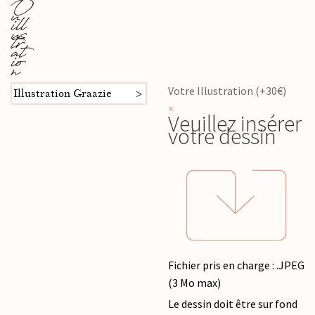
O
u
ill
us
tr
at
io
n
Votre Illustration (+30€)
Illustration Graazie
×
Veuillez insérer
votre dessin
Fichier pris en charge : .JPEG
(3 Mo max)
Le dessin doit être sur fond