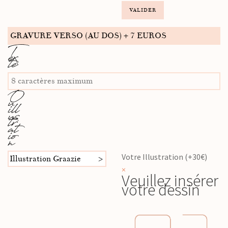
VALIDER
GRAVURE VERSO (AU DOS) + 7 EUROS
T
ex
te
O
u
ill
us
tr
at
io
n
Votre Illustration (+30€)
Illustration Graazie
×
Veuillez insérer
votre dessin