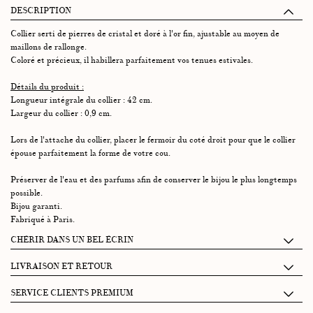
DESCRIPTION
Collier serti de pierres de cristal et doré à l'or fin, ajustable au moyen de
maillons de rallonge.
Coloré et précieux, il habillera parfaitement vos tenues estivales.
Détails du produit :
Longueur intégrale du collier : 42 cm.
Largeur du collier : 0,9 cm.
Lors de l'attache du collier, placer le fermoir du coté droit pour que le collier
épouse parfaitement la forme de votre cou.
Préserver de l'eau et des parfums afin de conserver le bijou le plus longtemps
possible.
Bijou garanti.
Fabriqué à Paris.
CHÉRIR DANS UN BEL ÉCRIN
Chaque écrin Graazie se compose de 2 petits tiroirs accueillant :
LIVRAISON ET RETOUR
• Un pochon 100% coton pour protéger vos bijoux.
Je récupère mon paquet à la conciergerie Graazie: entre 14h et 18h
SERVICE CLIENTS PREMIUM
• Une jolie enveloppe contenant vos mots doux, un livret de garantie et
(26 rue de Montholon, 75009 Paris)
entretien, une carte explicative de la pierre.