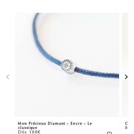
Mon Précieux Diamant – Encre – Le
Créo
89
classique
Dès 100€