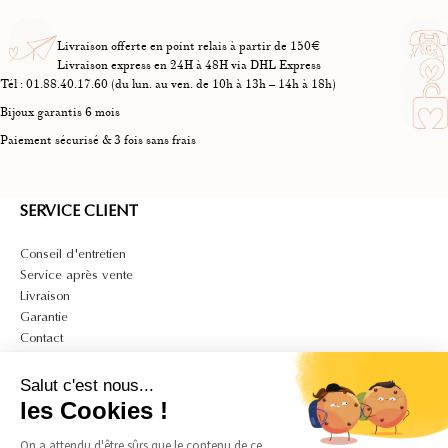
Livraison offerte en point relais à partir de 150€
Livraison express en 24H à 48H via DHL Express
Tél : 01.88.40.17.60 (du lun. au ven. de 10h à 13h – 14h à 18h)
Bijoux garantis 6 mois
Paiement sécurisé & 3 fois sans frais
SERVICE CLIENT
Conseil d'entretien
Service après vente
Livraison
Garantie
Contact
A PROPOS
Salut c'est nous...
Mon compte
les Cookies !
CGV
On a attendu d'être sûrs que le contenu de ce
CGU