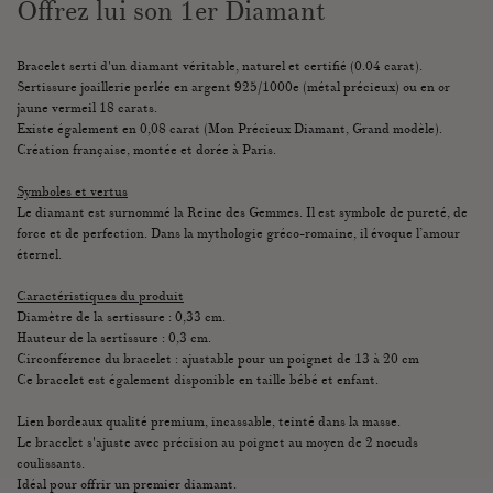
Offrez lui son 1er Diamant
Bracelet serti d'un diamant véritable, naturel et certifié (0.04 carat).
Sertissure joaillerie perlée en argent 925/1000e (métal précieux) ou en or
jaune vermeil 18 carats.
Existe également en 0,08 carat (Mon Précieux Diamant, Grand modèle).
Création française, montée et dorée à Paris.
Symboles et vertus
Le diamant est surnommé la Reine des Gemmes. Il est symbole de pureté, de
force et de perfection. Dans la mythologie gréco-romaine, il évoque l’amour
éternel.
Caractéristiques du produit
Diamètre de la sertissure : 0,33 cm.
Hauteur de la sertissure : 0,3 cm.
Circonférence du bracelet : ajustable pour un poignet de 13 à 20 cm
Ce bracelet est également disponible en taille bébé et enfant.
Lien bordeaux qualité premium, incassable, teinté dans la masse.
Le bracelet s'ajuste avec précision au poignet au moyen de 2 noeuds
coulissants.
Idéal pour offrir un premier diamant.