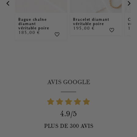
Bague chaîne
Bracelet diamant
Coll
diamant
véritable poire
véri
195,00
€
16
véritable poire
185,00
€
AVIS GOOGLE
4.9/5
PLUS DE 300 AVIS