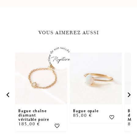
JE TENTE MA CHANCE
VOUS AIMEREZ AUSSI
Bague chaîne
Bague opale
Bou
85,00
€
diamant
d’or
véritable poire
Mati
185,00
€
89