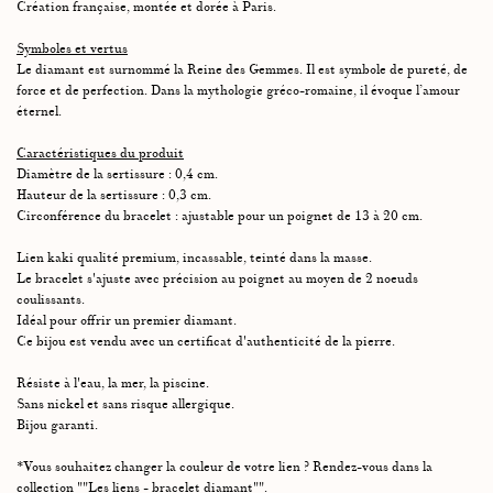
Création française, montée et dorée à Paris.
Symboles et vertus
Le diamant est surnommé la Reine des Gemmes. Il est symbole de pureté, de
force et de perfection. Dans la mythologie gréco-romaine, il évoque l’amour
éternel.
Caractéristiques du produit
Diamètre de la sertissure : 0,4 cm.
Hauteur de la sertissure : 0,3 cm.
Circonférence du bracelet : ajustable pour un poignet de 13 à 20 cm.
Lien kaki qualité premium, incassable, teinté dans la masse.
Le bracelet s'ajuste avec précision au poignet au moyen de 2 noeuds
coulissants.
Idéal pour offrir un premier diamant.
Ce bijou est vendu avec un certificat d'authenticité de la pierre.
Résiste à l'eau, la mer, la piscine.
Sans nickel et sans risque allergique.
Bijou garanti.
*Vous souhaitez changer la couleur de votre lien ? Rendez-vous dans la
collection ""Les liens - bracelet diamant"".