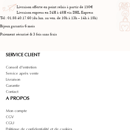
Livraison offerte en point relais à partir de 150€
Livraison express en 24H à 48H via DHL Express
Tél : 01.88.40.17.60 (du lun. au ven. de 10h à 13h – 14h à 18h)
Bijoux garantis 6 mois
Paiement sécurisé & 3 fois sans frais
SERVICE CLIENT
Conseil d'entretien
Service après vente
Livraison
Garantie
Contact
A PROPOS
Salut c'est nous...
Mon compte
les Cookies !
CGV
On a attendu d'être sûrs que le contenu de ce site vous intéresse avant de
CGU
vous déranger, mais on aimerait bien vous accompagner pendant votre
Politique de confidentialité et de cookies