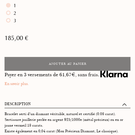
1
2
3
185,00 €
AJOUTER AU PANIER
Payer en 3 versements de
61,67
€, sans frais.
En savoir plus.
DESCRIPTION
Bracelet serti d'un diamant véritable, naturel et certifié (0.08 carat).
Sertissure joaillerie perlée en argent 925/1000e (métal précieux) ou en or
jaune vermeil 18 carats.
Existe également en 0,04 carat (Mon Précieux Diamant, Le classique).