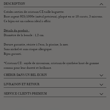
DESCRIPTION
Créoles serties de cristaux CZ taille baguette.
Base argent 925/1000e (métal précieux), plaqué en or 18 carats, 3 microns.
Ce bijou est un cadeau idéal à offrir.
Détails du produit :
Diamètre de la boucle : 1,2 cm.
Dorure garantie, résiste à l'eau, la piscine, la mer.
Sans nickel et sans risque allergique.
Bijou garanti.
*Cristaux CZ : oxyde de zirconium, cristaux de synthèse haut de gamme
connus pour leur dureté et brillance.
CHÉRIR DANS UN BEL ÉCRIN
Chaque écrin Graazie se compose de 2 petits tiroirs accueillant :
LIVRAISON ET RETOUR
• Un pochon 100% coton pour protéger vos bijoux.
Je récupère mon paquet à la conciergerie Graazie: entre 14h et 18h
SERVICE CLIENTS PREMIUM
• Une jolie enveloppe contenant vos mots doux, un livret de garantie et
(26 rue de Montholon, 75009 Paris)
entretien, une carte explicative de la pierre.
La satisfaction de nos clients est notre priorité. Pour ce faire nous avons une
Livraison par coursier sur PARIS le jour même entre 16h et 19h :
Ce coffret s'orne d'une étiquette personnalisée, nouée à un délicat ruban en
équipe dédiée qui répond à toutes vos questions et demandes au
10€ (pour toutes commandes passées avant 13h)