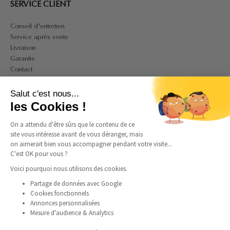
SERVICE CLIENT
Conseil d'entretien
Service après vente
Livraison
Garantie
Contact
A PROPOS
Salut c'est nous...
Mon compte
les Cookies !
CGV
On a attendu d'être sûrs que le contenu de ce
CGU
site vous intéresse avant de vous déranger, mais
Politique de confidentialité et de cookies
on aimerait bien vous accompagner pendant votre visite...
Mentions légales
C'est OK pour vous ?
Guide des tailles bagues
Guide des tailles colliers
Voici pourquoi nous utilisons des cookies.
Partage de données avec Google
Cookies fonctionnels
SUIVEZ-NOUS
Annonces personnalisées
Mesure d'audience & Analytics
Instagram
Facebook
Pinterest
TikTok