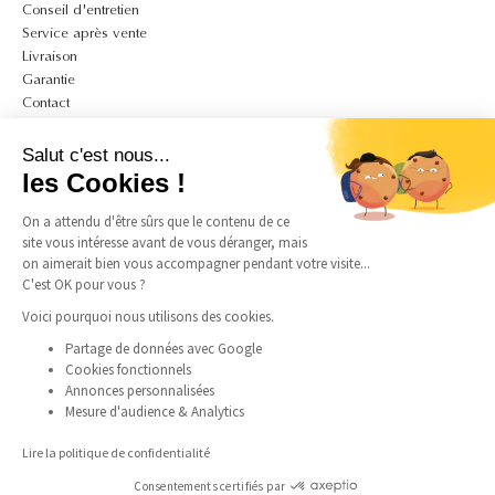
Conseil d'entretien
Service après vente
Livraison
Garantie
Contact
A PROPOS
Salut c'est nous...
Mon compte
les Cookies !
CGV
On a attendu d'être sûrs que le contenu de ce
CGU
site vous intéresse avant de vous déranger, mais
Politique de confidentialité et de cookies
on aimerait bien vous accompagner pendant votre visite...
Mentions légales
C'est OK pour vous ?
Guide des tailles bagues
Guide des tailles colliers
Voici pourquoi nous utilisons des cookies.
Partage de données avec Google
Cookies fonctionnels
SUIVEZ-NOUS
Annonces personnalisées
Mesure d'audience & Analytics
Instagram
Facebook
Pinterest
TikTok
Lire la politique de confidentialité
Consentements certifiés par