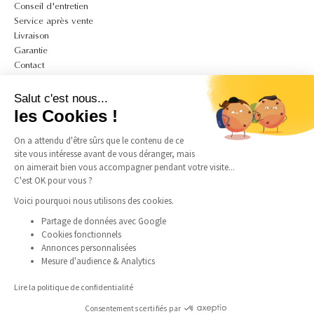
Conseil d'entretien
Service après vente
Livraison
Garantie
Contact
A PROPOS
Salut c'est nous...
Mon compte
les Cookies !
CGV
On a attendu d'être sûrs que le contenu de ce
CGU
site vous intéresse avant de vous déranger, mais
Politique de confidentialité et de cookies
on aimerait bien vous accompagner pendant votre visite...
Mentions légales
C'est OK pour vous ?
Guide des tailles bagues
Guide des tailles colliers
Voici pourquoi nous utilisons des cookies.
Partage de données avec Google
Cookies fonctionnels
SUIVEZ-NOUS
Annonces personnalisées
Mesure d'audience & Analytics
Instagram
Facebook
Pinterest
TikTok
Lire la politique de confidentialité
Consentements certifiés par