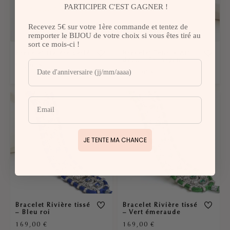
PARTICIPER C'EST GAGNER !
Recevez 5€ sur votre 1ère commande et tentez de
remporter le BIJOU de votre choix si vous êtes tiré au
sort ce mois-ci !
Bracelet rivière perlé
Bracelet Tennis Art
déco – En Argent
98,00
€
129,00
€
JE TENTE MA CHANCE
Bracelet Rivière tissé
Bracelet Rivière tissé
– Bleu roi
– Vert émeraude
169,00
€
169,00
€