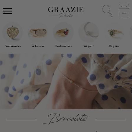
Nouveautés
À Graver
Best-sellers
Argent
Bagues
Bracelets