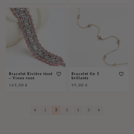
Bracelet Rivière tissé
Bracelet fin 5
– Vieux rose
brillants
169,00
€
95,00
€
1
2
3
4
5